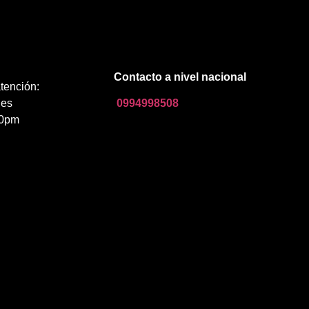
Contacto a nivel nacional
tención:
nes
0994998508
00pm