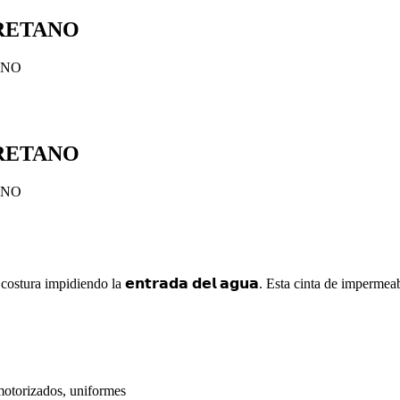
URETANO
ANO
URETANO
ANO
de la costura impidiendo la 𝗲𝗻𝘁𝗿𝗮𝗱𝗮 𝗱𝗲𝗹 𝗮𝗴𝘂𝗮. Esta cinta de imper
motorizados, uniformes