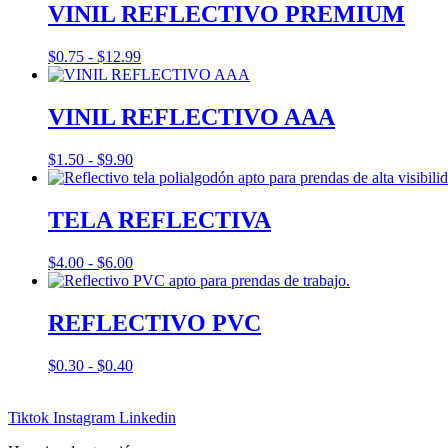
VINIL REFLECTIVO PREMIUM
Rango
$
0.75
-
$
12.99
de
precios:
desde
VINIL REFLECTIVO AAA
$0.75
hasta
Rango
$
1.50
-
$
9.90
$12.99
de
precios:
desde
TELA REFLECTIVA
$1.50
hasta
Rango
$
4.00
-
$
6.00
$9.90
de
precios:
desde
REFLECTIVO PVC
$4.00
hasta
Rango
$
0.30
-
$
0.40
$6.00
de
precios:
Tiktok
Instagram
Linkedin
desde
$0.30