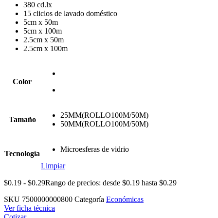
380 cd.lx
15 cliclos de lavado doméstico
5cm x 50m
5cm x 100m
2.5cm x 50m
2.5cm x 100m
Color
25MM(ROLLO100M/50M)
Tamaño
50MM(ROLLO100M/50M)
Microesferas de vidrio
Tecnología
Limpiar
$
0.19
-
$
0.29
Rango de precios: desde $0.19 hasta $0.29
SKU
7500000000800
Categoría
Económicas
Ver ficha técnica
Cotizar