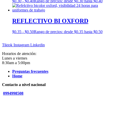
$
0.30
-
$
0.40
Rango de precios: desde $0.30 hasta $0.40
REFLECTIVO BI OXFORD
$
0.35
-
$
0.50
Rango de precios: desde $0.35 hasta $0.50
Tiktok
Instagram
Linkedin
Horarios de atención:
Lunes a viernes
8:30am a 5:00pm
Preguntas frecuentes
Home
Contacto a nivel nacional
0994998508