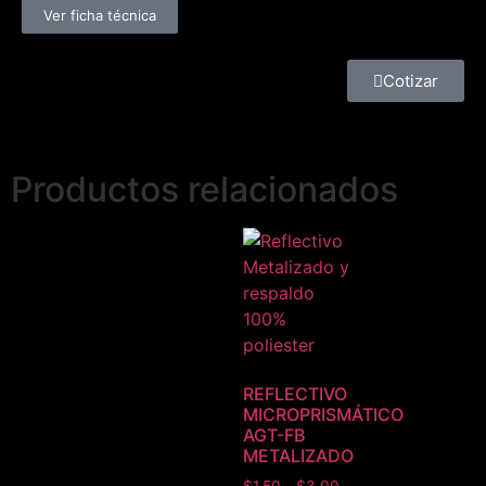
Ver ficha técnica
Cotizar
Productos relacionados
REFLECTIVO
MICROPRISMÁTICO
AGT-FB
METALIZADO
$
1.50
-
$
3.00