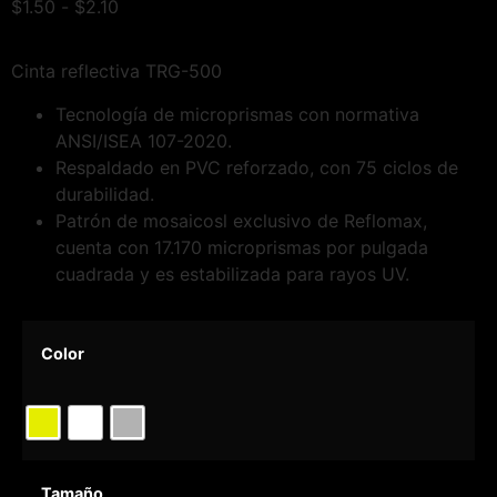
$
1.50
-
$
2.10
Cinta reflectiva TRG-500
Tecnología de microprismas con normativa
ANSI/ISEA 107-2020.
Respaldado en PVC reforzado, con 75 ciclos de
durabilidad.
Patrón de mosaicosl exclusivo de Reflomax,
cuenta con 17.170 microprismas por pulgada
cuadrada y es estabilizada para rayos UV.
Color
Tamaño