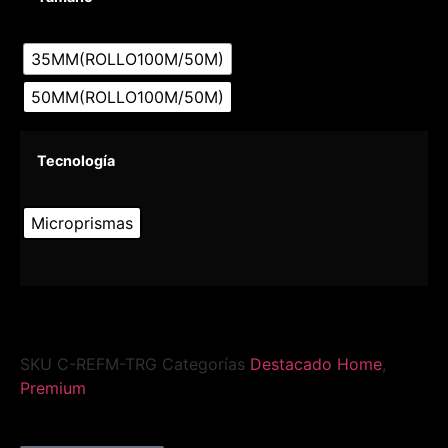
35MM(ROLLO100M/50M)
50MM(ROLLO100M/50M)
Tecnología
Microprismas
SKU
C-REFM-TRG
Categorías
Destacado Home
,
Premium