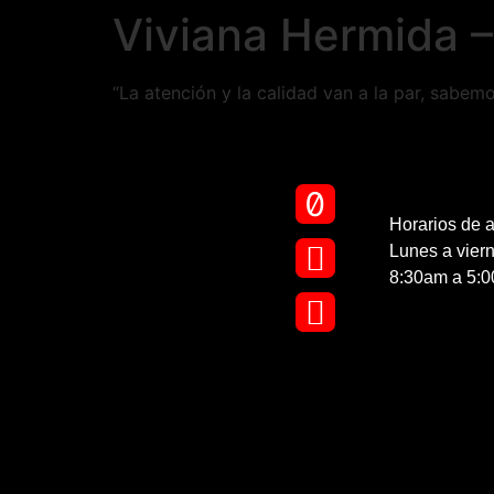
Viviana Hermida –
“La atención y la calidad van a la par, sabe
Horarios de a
Lunes a vier
8:30am a 5: