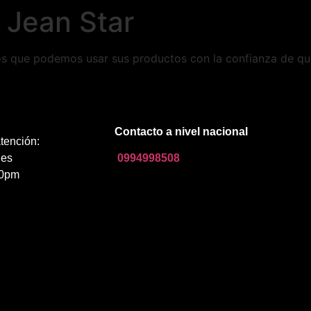
 Jean Star
mos que podemos usar sus productos con la confianza de que
Contacto a nivel nacional
tención:
nes
0994998508
00pm