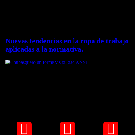
2020, conocido formalmente como «Norma Americana para
Ropa de Alta Visibilidad», es una actualización crucial que
define los criterios para las prendas destinadas a proporcionar
visibilidad al usuario en ambientes peligrosos. Este estándar es
mantenido por la Asociación Internacional de Equipos de
Seguridad (ISEA, por sus siglas […]
Nuevas tendencias en la ropa de trabajo
aplicadas a la normativa.
Innovación en el Mercado Textil: Uniendo Moda y Tecnología
en la Seguridad Laboral En la intersección de la moda y la
tecnología, el mercado textil está experimentando una revolución,
especialmente en el ámbito de la seguridad laboral. La normativa
ANSI/ISEA 107-2020 ha sido un catalizador en este cambio,
demostrando que la estética y […]