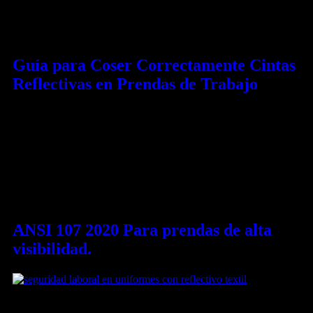
Categoría:
Uncategorized
Guía para Coser Correctamente Cintas
Reflectivas en Prendas de Trabajo
Guía para Coser Correctamente Cintas Reflectivas en Prendas de
Trabajo Las cintas reflectivas son un componente esencial en la
confección de uniformes de trabajo, ya que aseguran la
visibilidad del trabajador en condiciones de baja iluminación.
Para garantizar que la cinta se mantenga firmemente en su lugar y
conserve sus propiedades reflectivas y de […]
ANSI 107 2020 Para prendas de alta
visibilidad.
¿Qué es el ANSI/ISEA 107-2020? El estándar ANSI/ISEA 107-