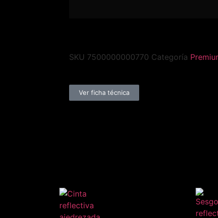
SKU
7500000000770
Categoría
Premiu
Ver ficha técnica