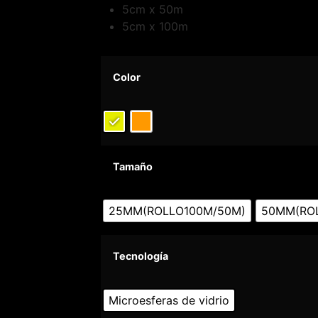
5cm x 50m
5cm x 100m
Color
Tamaño
25MM(ROLLO100M/50M)
50MM(RO
Tecnología
Microesferas de vidrio